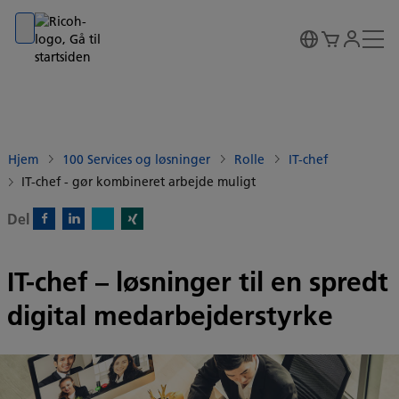
Go to banner
Go to content
Go to footer
Hjem
100 Services og løsninger
Rolle
IT-chef
IT-chef - gør kombineret arbejde muligt
Del
X)
Facebook)
Linkedin)
Xing)
IT-chef – løsninger til en spredt
digital medarbejderstyrke