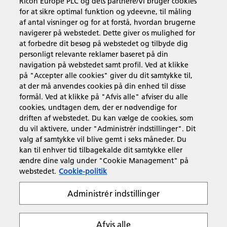
Ricoh Europe PLC og dets partnere/Vi bruger cookies
for at sikre optimal funktion og ydeevne, til måling
Forretningsløsninger
af antal visninger og for at forstå, hvordan brugerne
navigerer på webstedet. Dette giver os mulighed for
at forbedre dit besøg på webstedet og tilbyde dig
Produkter og services
personligt relevante reklamer baseret på din
navigation på webstedet samt profil. Ved at klikke
på "Accepter alle cookies" giver du dit samtykke til,
Support & Kontakt
at der må anvendes cookies på din enhed til disse
formål. Ved at klikke på "Afvis alle" afviser du alle
cookies, undtagen dem, der er nødvendige for
Ressourcer
driften af webstedet. Du kan vælge de cookies, som
du vil aktivere, under "Administrér indstillinger". Dit
valg af samtykke vil blive gemt i seks måneder. Du
kan til enhver tid tilbagekalde dit samtykke eller
Følg os
ændre dine valg under "Cookie Management" på
webstedet.
Cookie-politik
Administrér indstillinger
Afvis alle
Fortrolighedserklæring
Anvendelsesvilkår