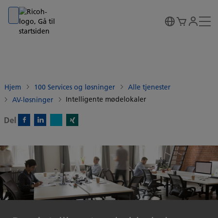
Go to banner
Go to content
Go to footer
Hjem
100 Services og løsninger
Alle tjenester
Intelligente mødelokaler
AV-løsninger
Del
X)
Facebook)
Linkedin)
Xing)