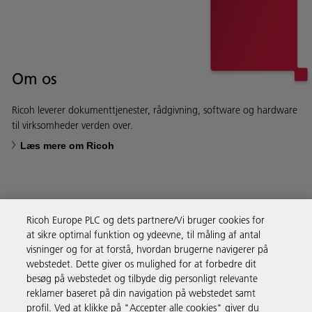
Om os
Ricoh leverer dokumenttjenester, rådgivning, software og hardware
til virksomheder verden over.
Læs mere om Ricoh
Ricoh Europe PLC og dets partnere/Vi bruger cookies for
Forretningsløsninger
at sikre optimal funktion og ydeevne, til måling af antal
visninger og for at forstå, hvordan brugerne navigerer på
webstedet. Dette giver os mulighed for at forbedre dit
Produkter og services
besøg på webstedet og tilbyde dig personligt relevante
reklamer baseret på din navigation på webstedet samt
profil. Ved at klikke på "Accepter alle cookies" giver du