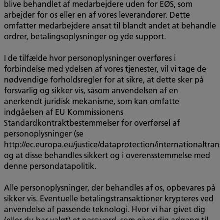
blive behandlet af medarbejdere uden for EØS, som
arbejder for os eller en af vores leverandører. Dette
omfatter medarbejdere ansat til blandt andet at behandle
ordrer, betalingsoplysninger og yde support.
I de tilfælde hvor personoplysninger overføres i
forbindelse med ydelsen af vores tjenester, vil vi tage de
nødvendige forholdsregler for at sikre, at dette sker på
forsvarlig og sikker vis, såsom anvendelsen af en
anerkendt juridisk mekanisme, som kan omfatte
indgåelsen af EU Kommissionens
Standardkontraktbestemmelser for overførsel af
personoplysninger (se
http://ec.europa.eu/justice/dataprotection/internationaltran
og at disse behandles sikkert og i overensstemmelse med
denne persondatapolitik.
Alle personoplysninger, der behandles af os, opbevares på
sikker vis. Eventuelle betalingstransaktioner krypteres ved
anvendelse af passende teknologi. Hvor vi har givet dig
(eller du har valgt) et password, som giver dig adgang til