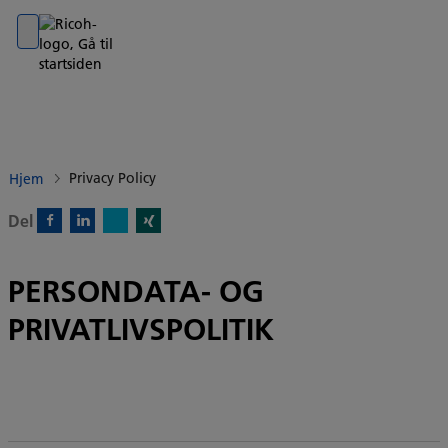
Go to banner
Go to content
Go to footer
Privacy Policy
Hjem
Del
X)
Facebook)
Linkedin)
Xing)
PERSONDATA- OG
PRIVATLIVSPOLITIK