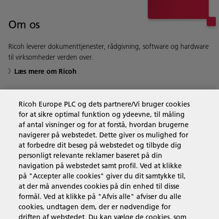
Om os
Ricoh leverer dokumenttjenester, rådgivning, software og hardware
til virksomheder verden over.
Læs mere om Ricoh
Ricoh Europe PLC og dets partnere/Vi bruger cookies
for at sikre optimal funktion og ydeevne, til måling
Forretningsløsninger
af antal visninger og for at forstå, hvordan brugerne
navigerer på webstedet. Dette giver os mulighed for
at forbedre dit besøg på webstedet og tilbyde dig
Produkter og services
personligt relevante reklamer baseret på din
navigation på webstedet samt profil. Ved at klikke
på "Accepter alle cookies" giver du dit samtykke til,
Support & Kontakt
at der må anvendes cookies på din enhed til disse
formål. Ved at klikke på "Afvis alle" afviser du alle
cookies, undtagen dem, der er nødvendige for
Ressourcer
driften af webstedet. Du kan vælge de cookies, som