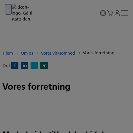
Go to banner
Go to content
Go to footer
Vores forretning
Hjem
Om os
Vores virksomhed
Del
X)
Facebook)
Linkedin)
Xing)
Vores forretning