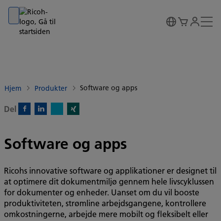
Go to banner
Go to content
Go to footer
Software og apps
Hjem
Produkter
Del
X)
Facebook)
Linkedin)
Xing)
Software og apps
Ricohs innovative software og applikationer er designet til
at optimere dit dokumentmiljø gennem hele livscyklussen
for dokumenter og enheder. Uanset om du vil booste
produktiviteten, strømline arbejdsgangene, kontrollere
omkostningerne, arbejde mere mobilt og fleksibelt eller