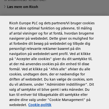
Læs mere om Ricoh
Ricoh Europe PLC og dets partnere/Vi bruger cookies
for at sikre optimal funktion og ydeevne, til måling
Forretningsløsninger
af antal visninger og for at forstå, hvordan brugerne
navigerer på webstedet. Dette giver os mulighed for
at forbedre dit besøg på webstedet og tilbyde dig
Produkter og services
personligt relevante reklamer baseret på din
navigation på webstedet samt profil. Ved at klikke
på "Accepter alle cookies" giver du dit samtykke til,
Support & Kontakt
at der må anvendes cookies på din enhed til disse
formål. Ved at klikke på "Afvis alle" afviser du alle
cookies, undtagen dem, der er nødvendige for
Ressourcer
driften af webstedet. Du kan vælge de cookies, som
du vil aktivere, under "Administrér indstillinger". Dit
valg af samtykke vil blive gemt i seks måneder. Du
kan til enhver tid tilbagekalde dit samtykke eller
Følg os
ændre dine valg under "Cookie Management" på
webstedet.
Cookie-politik