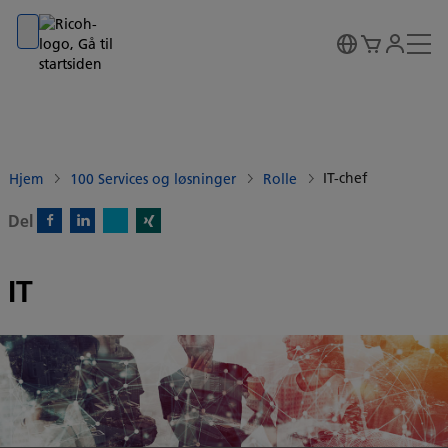
Go to banner
Go to content
Go to footer
IT-chef
Hjem
100 Services og løsninger
Rolle
Del
X)
Facebook)
Linkedin)
Xing)
IT