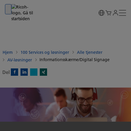
Go to banner
Go to content
Go to footer
Hjem
100 Services og løsninger
Alle tjenester
Informationsskærme/Digital Signage
AV-løsninger
Del
X)
Facebook)
Linkedin)
Xing)