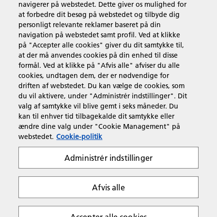
navigerer på webstedet. Dette giver os mulighed for
at forbedre dit besøg på webstedet og tilbyde dig
Produkter og services
personligt relevante reklamer baseret på din
navigation på webstedet samt profil. Ved at klikke
på "Accepter alle cookies" giver du dit samtykke til,
Support & Kontakt
at der må anvendes cookies på din enhed til disse
formål. Ved at klikke på "Afvis alle" afviser du alle
cookies, undtagen dem, der er nødvendige for
Ressourcer
driften af webstedet. Du kan vælge de cookies, som
du vil aktivere, under "Administrér indstillinger". Dit
valg af samtykke vil blive gemt i seks måneder. Du
kan til enhver tid tilbagekalde dit samtykke eller
Følg os
ændre dine valg under "Cookie Management" på
webstedet.
Cookie-politik
Administrér indstillinger
Afvis alle
Fortrolighedserklæring
Anvendelsesvilkår
Politik om cookies
Whistleblowing Policy
Copyright 2026 Ricoh. Alle rettigheder forbeholdes.
Accepter alle cookies