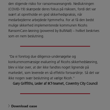
den stigende risiko for ransomwareangreb. Nedlukningen
(COVID-19) skærpede deres fokus på risikoen, fordi det var
svært at opretholde en god sikkerhedspraksis, når
medarbejderne arbejdede hjemmefra. For at få den bedst
mulige sikkerhed implementerede kommunen Ricohs
RansomCare-løsning (powered by BullWall) – hvilket beskrives
som en nem beslutning.
"
Da vi foretog due diligence-undersøgelse og
konkurrencemæssige evaluering af Ricohs sikkerhedsløsning,
blev vi klar over, at der ikke fandtes noget lignende på
markedet, som leverede en så effektiv forsvarslinje. Så det var
ikke nogen svær beslutning at vælge Ricoh.
"
G
ary Griffiths, Leder af IKT-teamet, Coventry City Council
Download case