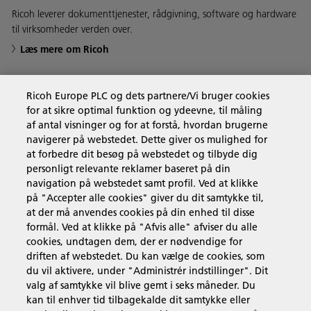
Ricoh leverer dokumenttjenester, rådgivning, software og hardware
til virksomheder verden over.
Læs mere om Ricoh
Ricoh Europe PLC og dets partnere/Vi bruger cookies
for at sikre optimal funktion og ydeevne, til måling
Forretningsløsninger
af antal visninger og for at forstå, hvordan brugerne
navigerer på webstedet. Dette giver os mulighed for
at forbedre dit besøg på webstedet og tilbyde dig
Produkter og services
personligt relevante reklamer baseret på din
navigation på webstedet samt profil. Ved at klikke
på "Accepter alle cookies" giver du dit samtykke til,
Support & Kontakt
at der må anvendes cookies på din enhed til disse
formål. Ved at klikke på "Afvis alle" afviser du alle
cookies, undtagen dem, der er nødvendige for
Ressourcer
driften af webstedet. Du kan vælge de cookies, som
du vil aktivere, under "Administrér indstillinger". Dit
valg af samtykke vil blive gemt i seks måneder. Du
kan til enhver tid tilbagekalde dit samtykke eller
Følg os