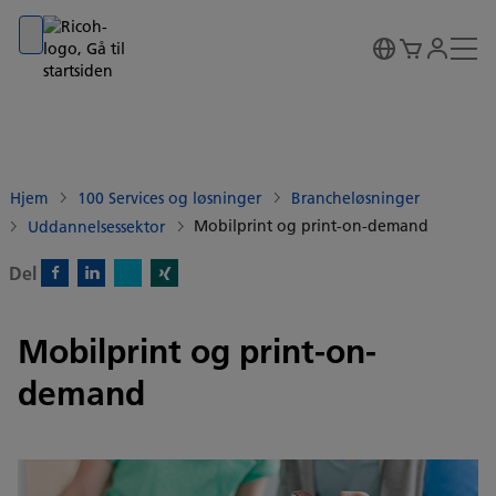
Go to banner
Go to content
Go to footer
Hjem
100 Services og løsninger
Brancheløsninger
Mobilprint og print-on-demand
Uddannelsessektor
Del
X)
Facebook)
Linkedin)
Xing)
Mobilprint og print-on-
demand