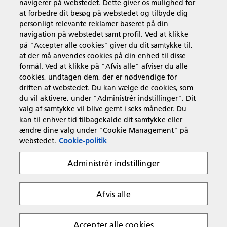
navigerer på webstedet. Dette giver os mulighed for
at forbedre dit besøg på webstedet og tilbyde dig
Produkter og services
personligt relevante reklamer baseret på din
navigation på webstedet samt profil. Ved at klikke
på "Accepter alle cookies" giver du dit samtykke til,
Support & Kontakt
at der må anvendes cookies på din enhed til disse
formål. Ved at klikke på "Afvis alle" afviser du alle
cookies, undtagen dem, der er nødvendige for
Ressourcer
driften af webstedet. Du kan vælge de cookies, som
du vil aktivere, under "Administrér indstillinger". Dit
valg af samtykke vil blive gemt i seks måneder. Du
kan til enhver tid tilbagekalde dit samtykke eller
Følg os
ændre dine valg under "Cookie Management" på
webstedet.
Cookie-politik
Administrér indstillinger
Afvis alle
Fortrolighedserklæring
Anvendelsesvilkår
Politik om cookies
Whistleblowing Policy
Copyright 2026 Ricoh. Alle rettigheder forbeholdes.
Accepter alle cookies