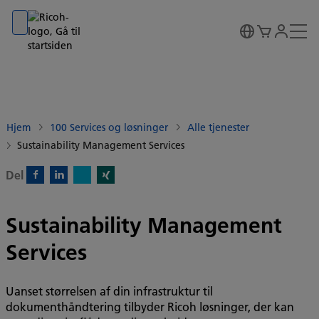
Go to banner
Go to content
Go to footer
Hjem
100 Services og løsninger
Alle tjenester
Sustainability Management Services
Del
X)
Facebook)
Linkedin)
Xing)
Sustainability Management
Services
Uanset størrelsen af din infrastruktur til
dokumenthåndtering tilbyder Ricoh løsninger, der kan