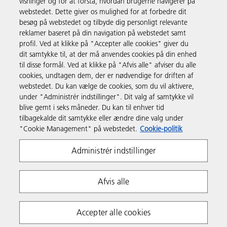
visninger og for at forstå, hvordan brugerne navigerer på
webstedet. Dette giver os mulighed for at forbedre dit
Produkter og services
besøg på webstedet og tilbyde dig personligt relevante
reklamer baseret på din navigation på webstedet samt
profil. Ved at klikke på "Accepter alle cookies" giver du
Support & Kontakt
dit samtykke til, at der må anvendes cookies på din enhed
til disse formål. Ved at klikke på "Afvis alle" afviser du alle
cookies, undtagen dem, der er nødvendige for driften af
Ressourcer
webstedet. Du kan vælge de cookies, som du vil aktivere,
under "Administrér indstillinger". Dit valg af samtykke vil
blive gemt i seks måneder. Du kan til enhver tid
Følg os
tilbagekalde dit samtykke eller ændre dine valg under
"Cookie Management" på webstedet.
Cookie-politik
Administrér indstillinger
Afvis alle
Fortrolighedserklæring
Anvendelsesvilkår
Accepter alle cookies
Politik om cookies
Whistleblowing Policy
Copyright 2026 Ricoh. Alle rettigheder forbeholdes.