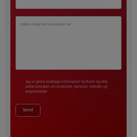
Uddyb venligst din henvendelse her​ ​
Jeg vil gerne modtage information fra Ricoh og dets
datterselskaber om produkter, tjenester, nyheder og
begivenheder.
Send