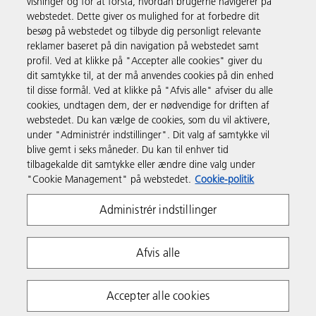
visninger og for at forstå, hvordan brugerne navigerer på
webstedet. Dette giver os mulighed for at forbedre dit
Produkter og services
besøg på webstedet og tilbyde dig personligt relevante
reklamer baseret på din navigation på webstedet samt
profil. Ved at klikke på "Accepter alle cookies" giver du
Support & Kontakt
dit samtykke til, at der må anvendes cookies på din enhed
til disse formål. Ved at klikke på "Afvis alle" afviser du alle
cookies, undtagen dem, der er nødvendige for driften af
Ressourcer
webstedet. Du kan vælge de cookies, som du vil aktivere,
under "Administrér indstillinger". Dit valg af samtykke vil
blive gemt i seks måneder. Du kan til enhver tid
Følg os
tilbagekalde dit samtykke eller ændre dine valg under
"Cookie Management" på webstedet.
Cookie-politik
Administrér indstillinger
Afvis alle
Fortrolighedserklæring
Anvendelsesvilkår
Accepter alle cookies
Politik om cookies
Whistleblowing Policy
Copyright 2026 Ricoh. Alle rettigheder forbeholdes.