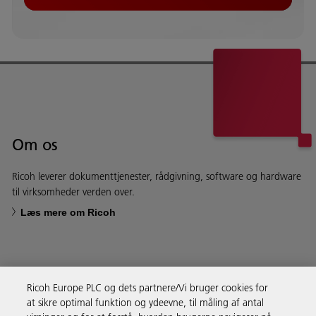
Om os
Ricoh leverer dokumenttjenester, rådgivning, software og hardware
til virksomheder verden over.
Læs mere om Ricoh
Ricoh Europe PLC og dets partnere/Vi bruger cookies for
Forretningsløsninger
at sikre optimal funktion og ydeevne, til måling af antal