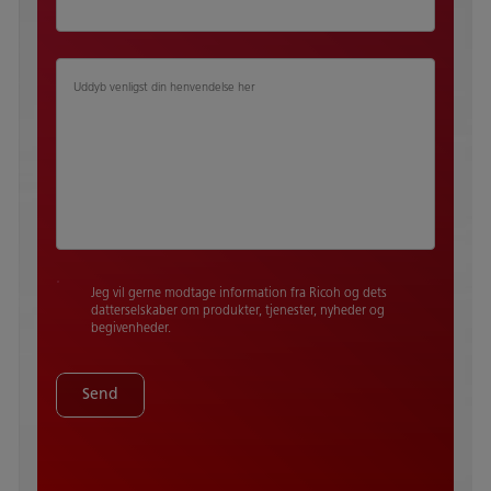
Uddyb venligst din henvendelse her​ ​
Jeg vil gerne modtage information fra Ricoh og dets
datterselskaber om produkter, tjenester, nyheder og
begivenheder.
Send