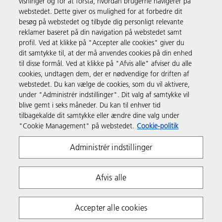
visninger og for at forstå, hvordan brugerne navigerer på
webstedet. Dette giver os mulighed for at forbedre dit
Produkter og services
besøg på webstedet og tilbyde dig personligt relevante
reklamer baseret på din navigation på webstedet samt
profil. Ved at klikke på "Accepter alle cookies" giver du
Support & Kontakt
dit samtykke til, at der må anvendes cookies på din enhed
til disse formål. Ved at klikke på "Afvis alle" afviser du alle
cookies, undtagen dem, der er nødvendige for driften af
Ressourcer
webstedet. Du kan vælge de cookies, som du vil aktivere,
under "Administrér indstillinger". Dit valg af samtykke vil
blive gemt i seks måneder. Du kan til enhver tid
Følg os
tilbagekalde dit samtykke eller ændre dine valg under
"Cookie Management" på webstedet.
Cookie-politik
Administrér indstillinger
Afvis alle
Fortrolighedserklæring
Anvendelsesvilkår
Accepter alle cookies
Politik om cookies
Whistleblowing Policy
Copyright 2026 Ricoh. Alle rettigheder forbeholdes.