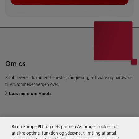
Om os
Ricoh leverer dokumenttjenester, rådgivning, software og hardware
til virksomheder verden over.
Læs mere om Ricoh
Ricoh Europe PLC og dets partnere/Vi bruger cookies for
Forretningsløsninger
at sikre optimal funktion og ydeevne, til måling af antal