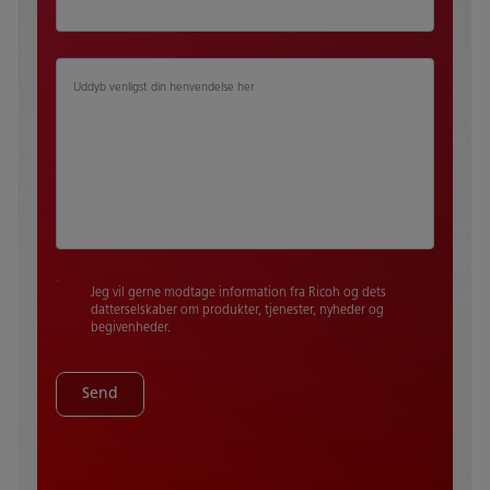
Uddyb venligst din henvendelse her​ ​
Jeg vil gerne modtage information fra Ricoh og dets
datterselskaber om produkter, tjenester, nyheder og
begivenheder.
Send