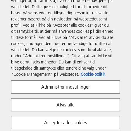
visninger og for at forstå, hvordan brugerne navigerer på
webstedet. Dette giver os mulighed for at forbedre dit
Produkter og services
besøg på webstedet og tilbyde dig personligt relevante
reklamer baseret på din navigation på webstedet samt
profil. Ved at klikke på "Accepter alle cookies" giver du
Support & Kontakt
dit samtykke til, at der må anvendes cookies på din enhed
til disse formål. Ved at klikke på "Afvis alle" afviser du alle
cookies, undtagen dem, der er nødvendige for driften af
Ressourcer
webstedet. Du kan vælge de cookies, som du vil aktivere,
under "Administrér indstillinger". Dit valg af samtykke vil
blive gemt i seks måneder. Du kan til enhver tid
Følg os
tilbagekalde dit samtykke eller ændre dine valg under
"Cookie Management" på webstedet.
Cookie-politik
Administrér indstillinger
Afvis alle
Fortrolighedserklæring
Anvendelsesvilkår
Accepter alle cookies
Politik om cookies
Whistleblowing Policy
Copyright 2026 Ricoh. Alle rettigheder forbeholdes.