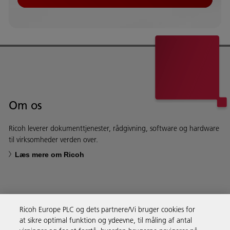
Om os
Ricoh leverer dokumenttjenester, rådgivning, software og hardware
til virksomheder verden over.
Læs mere om Ricoh
Ricoh Europe PLC og dets partnere/Vi bruger cookies for
Forretningsløsninger
at sikre optimal funktion og ydeevne, til måling af antal