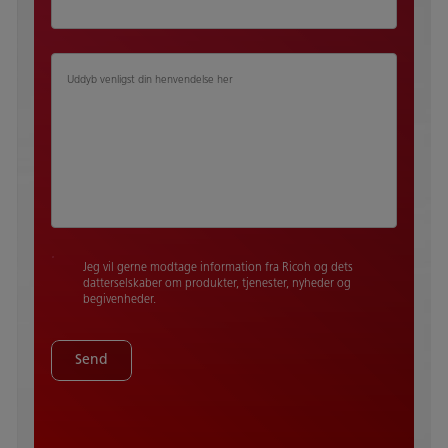
Uddyb venligst din henvendelse her​ ​
Jeg vil gerne modtage information fra Ricoh og dets
datterselskaber om produkter, tjenester, nyheder og
begivenheder.
Send