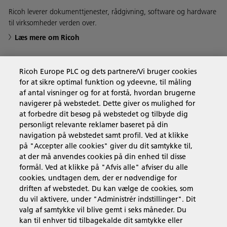
Ricoh leverer dokumenttjenester, rådgivning, software og hardware
til virksomheder verden over.
Læs mere om Ricoh
Ricoh Europe PLC og dets partnere/Vi bruger cookies
for at sikre optimal funktion og ydeevne, til måling
Forretningsløsninger
af antal visninger og for at forstå, hvordan brugerne
navigerer på webstedet. Dette giver os mulighed for
at forbedre dit besøg på webstedet og tilbyde dig
Produkter og services
personligt relevante reklamer baseret på din
navigation på webstedet samt profil. Ved at klikke
på "Accepter alle cookies" giver du dit samtykke til,
Support & Kontakt
at der må anvendes cookies på din enhed til disse
formål. Ved at klikke på "Afvis alle" afviser du alle
cookies, undtagen dem, der er nødvendige for
Ressourcer
driften af webstedet. Du kan vælge de cookies, som
du vil aktivere, under "Administrér indstillinger". Dit
valg af samtykke vil blive gemt i seks måneder. Du
kan til enhver tid tilbagekalde dit samtykke eller