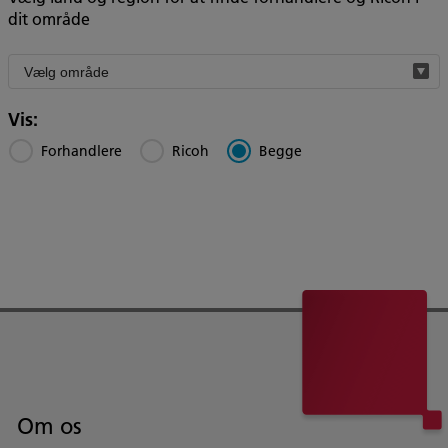
dit område
Filter
by
region
Vis:
Forhandlere
Ricoh
Begge
Om os