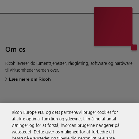
Om os
Ricoh leverer dokumenttjenester, rådgivning, software og hardware
til virksomheder verden over.
Læs mere om Ricoh
Ricoh Europe PLC og dets partnere/Vi bruger cookies for
Forretningsløsninger
at sikre optimal funktion og ydeevne, til måling af antal
visninger og for at forstå, hvordan brugerne navigerer på
webstedet. Dette giver os mulighed for at forbedre dit
Produkter og services
besøg på webstedet og tilbyde dig personligt relevante